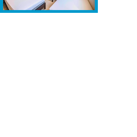
聯繫我們
大門旅館
〒251-0023
神奈川縣藤澤市鵠沼花澤町12-19
藤澤站（JR、小田急、江之電）
從南口步行4分鐘
info@gate-resorts.com