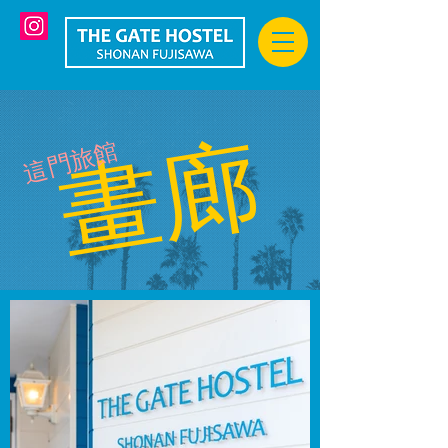
畫廊
這 門 旅館