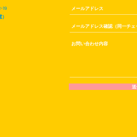
19
電）
送